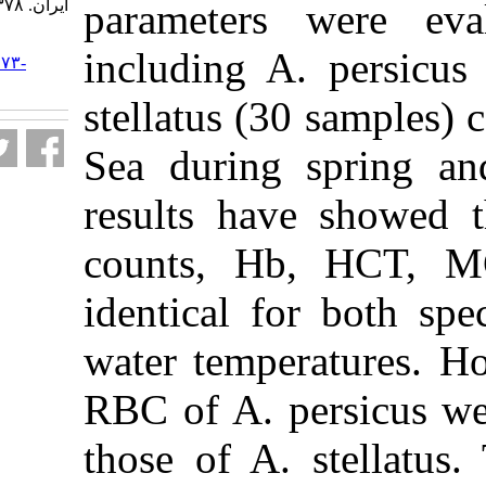
ایران. ۱۳۷۸; ۲ (۱) :۵۳-۶۰
parameters
URL:
including A.
http://jifro.ir/article-۱-۳۱۷۳-
fa.html
stellatus (30
Sea during 
results have
counts, H
identical fo
water temper
RBC of A. pe
those of A. 