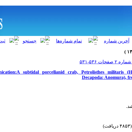
ation:A subtidal porcellanid crab, Petrolisthes militaris (He
Decapoda: Anomura), fro
اشد
(۴۸۵۳ دریافت)