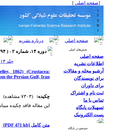
]
صفحه اصلی
[
بخش‌های اصلی
دوره ۱۴، شماره ۲ - ( ۱۳۹۴ )
صفحه اصلی
جلد ۱۴ شماره ۲ صفحات ۵۳۶-۵۳۱
اطلاعات نشریه
آرشیو مجله و مقالات
ller, 1862) (Crustacea:
m the Persian Gulf, Iran
برای نویسندگان
برای داوران
ثبت نام و اشتراک
چکیده:
(۷۳۰۳ مشاهده)
تماس با ما
این مقاله فاقد چکیده می​ب.
تسهیلات پایگاه
پست الکترونیک
[PDF 471 kb]
متن کامل
جستجو در پایگاه