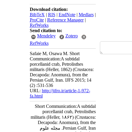
Download citation:
BibTeX
|
RIS
|
EndNote
|
Medlars
|
ProCite
|
Reference Manager
|
RefWorks
Send citation to:
Mendeley
Zotero
RefWorks
Safaie M, Osawa M. Short
Communication:A subtidal
porcellanid crab, Petrolisthes
militaris (Heller, 1862) (Crustacea:
Decapoda: Anomura), from the
Persian Gulf, Iran. IJFS 2015; 14
(2) :531-536
URL:
http://jifro.ir/article-1-972-
fa.html
Short Communication:A subtidal
porcellanid crab, Petrolisthes
militaris (Heller, ۱۸۶۲) (Crustacea:
Decapoda: Anomura), from the
Persian Gulf, Iran. مجله علوم