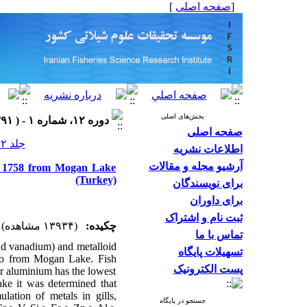
]
صفحه اصلی
[
بخش‌های اصلی
دوره ۱۲، شماره ۱ - ( ۱۳۹۱ )
صفحه اصلی
جلد ۱۲ شماره ۱ صفحات ۵۵-۴۴
اطلاعات نشریه
آرشیو مجله و مقالات
L., 1758 from Mogan Lake
(Turkey)
برای نویسندگان
برای داوران
ثبت نام و اشتراک
چکیده:
(۱۳۹۳۴ مشاهده)
تماس با ما
and vanadium) and metalloid
تسهیلات پایگاه
pio from Mogan Lake. Fish
پست الکترونیک
er aluminium has the lowest
ke it was determined that
lation of metals in gills,
جستجو در پایگاه