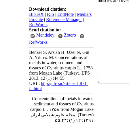
muscles and live
Download citation:
BibTeX
|
RIS
|
EndNote
|
Medlars
|
ProCite
|
Reference Manager
|
RefWorks
Send citation to:
Mendeley
Zotero
RefWorks
Benzer S, Arslan H, Uzel N, Gül
A, Yılmaz M. Concentrations of
metals in water, sediment and
tissues of Cyprinus carpio L., 1758
from Mogan Lake (Turkey). IJFS
2013; 12 (1) :44-55
URL:
http://jifro.ir/article-1-871-
fa.html
Concentrations of metals in water,
sediment and tissues of Cyprinus
carpio L., ۱۷۵۸ from Mogan Lake
(Turkey). مجله علوم شیلاتی ایران.
۱۳۹۱; ۱۲ (۱) :۴۴-۵۵