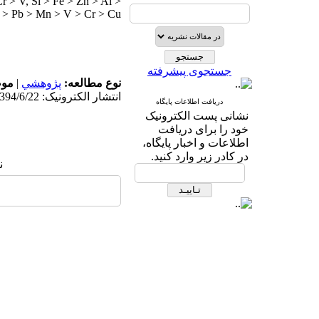
Cr > V, Si > Fe > Zn > Al >
 > Pb > Mn > V > Cr > Cu.
جستجوی پیشرفته
مو:
|
پژوهشي
نوع مطالعه:
انتشار الکترونیک: 1394/6/22
دریافت اطلاعات پایگاه
نشانی پست الکترونیک
خود را برای دریافت
اطلاعات و اخبار پایگاه،
در کادر زیر وارد کنید.
: