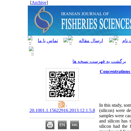
]
Archive
[
برگشت به فهرست نسخه ها
Concentrations
In this study, s
20.1001.1.15622916.2013.12.1.5.8
(silicon) were d
samples were caug
and silicon has 
silicon had the 