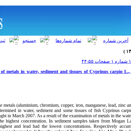
 of metals in water, sediment and tissues of Cyprinus carpio 
ome metals (aluminium, chromium, copper, iron, manganese, lead, zinc 
etermined in water, sediment and some tissues of fish Cyprinus car
ht in March 2007. As a result of the examination of metals in the wat
the highest concentration. In sediment samples taken from Mogan La
highest and lead had the lowest concentrations. Respectively accumu