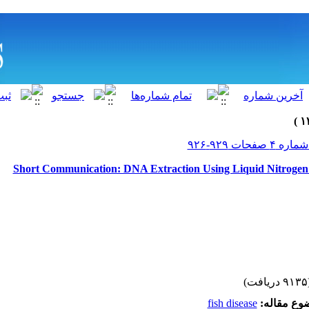
Short Communication: DNA Extraction Using Liquid Nitrogen 
(۹۱۳۵ 
fish disease
ضوع مقاله