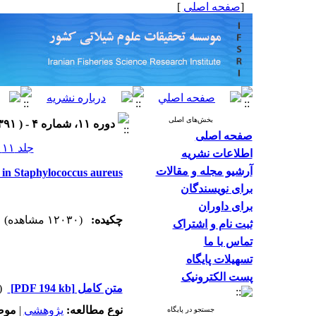
]
صفحه اصلی
[
بخش‌های اصلی
دوره ۱۱، شماره ۴ - ( ۱۳۹۱ )
صفحه اصلی
جلد ۱۱ شماره ۴ صفحات ۹۲۹-۹۲۶
اطلاعات نشریه
آرشیو مجله و مقالات
in Staphylococcus aureus
برای نویسندگان
برای داوران
چکیده:
(۱۲۰۳۰ مشاهده)
ثبت نام و اشتراک
تماس با ما
تسهیلات پایگاه
پست الکترونیک
دریافت)
[PDF 194 kb]
متن کامل
مو:
|
پژوهشي
نوع مطالعه:
جستجو در پایگاه