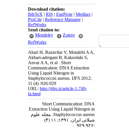
Download citation:
BibTeX
|
RIS
|
EndNote
|
Medlars
|
ProCite
|
Reference Manager
|
RefWorks
Send citation to:
Mendeley
Zotero
RefWorks
Ahari H, Razavilar V, Motalebi A A,
Akbari-adergani B, Kakoolaki S,
Anvar A A, et al . Short
Communication: DNA Extraction
Using Liquid Nitrogen in
Staphylococcus aureus. IJFS 2012;
11 (4) :926-929
URL:
http://jifro.ir/article-1-749-
fa.html
Short Communication: DNA
Extraction Using Liquid Nitrogen in
Staphylococcus aureus. مجله علوم
شیلاتی ایران. ۱۳۹۱; ۱۱ (۴)
:۹۲۶-۹۲۹