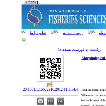
]
Archive
[
برگشت به فهرست نسخه ها
Morphological 
20.1001.1.15622916.2012.11.3.14.4
Traditional morphometric 
1831)
among two fishing
between the means of the
proportion of individuals