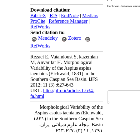
Euclidean distances amon
Download citation:
BibTeX
|
RIS
|
EndNote
|
Medlars
|
ProCite
|
Reference Manager
|
RefWorks
Send citation to:
Mendeley
Zotero
RefWorks
Rezaei E, Vatandoust S, kazemian
M, Anvarifar H. Morphological
Variability of the Aspius aspius
taeniatus (Eichwald, 1831) in the
Southern Caspian Sea Basin. IJFS
2012; 11 (3) :627-643
URL:
http://jifro.ir/article-1-634-
fa.html
Morphological Variability of the
Aspius aspius taeniatus (Eichwald,
۱۸۳۱) in the Southern Caspian Sea
Basin. مجله علوم شیلاتی ایران.
۱۳۹۱; ۱۱ (۳) :۶۲۷-۶۴۳