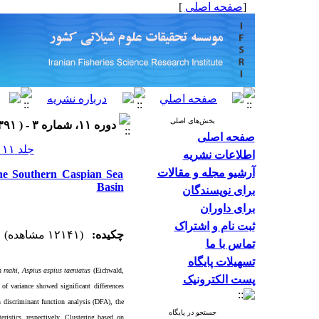
]
صفحه اصلی
[
بخش‌های اصلی
دوره ۱۱، شماره ۳ - ( ۱۳۹۱ )
صفحه اصلی
جلد ۱۱ شماره ۳ صفحات ۶۴۳-۶۲۷
اطلاعات نشریه
آرشیو مجله و مقالات
 the Southern Caspian Sea
Basin
برای نویسندگان
برای داوران
ثبت نام و اشتراک
چکیده:
(۱۲۱۴۱ مشاهده)
تماس با ما
تسهیلات پایگاه
h mahi
,
Aspius aspius taeniatus
(Eichwald,
پست الکترونیک
 of variance showed significant differences
n discriminant function analysis (DFA)
, the
جستجو در پایگاه
ristics, respectively. Clustering based on