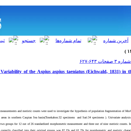
Variability of the Aspius aspius taeniatus (Eichwald, 1831) in
measurements and meristic counts were used to investigate the hypothesis of population fragmentation of
Mas
 areas
in southern Caspian Sea basin(Tonekabon:32 specimens
and Sari:34 specimens ). Univariate analysis
 two groups for
12 out of 26 standardized morphometric measurement and three out of nine meristic counts.
I
 correctly classified into their original groups was 82.1% and 61.2% for morphometric and meristic characte