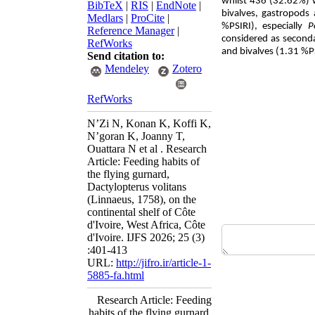
whilst 436 (32.62%) w
BibTeX
|
RIS
|
EndNote
|
bivalves, gastropods
Medlars
|
ProCite
|
%PSIRI), especially
P
Reference Manager
|
considered as second
RefWorks
and bivalves (1.31 %P
Send citation to:
Mendeley
Zotero
RefWorks
N’Zi N, Konan K, Koffi K,
N’goran K, Joanny T,
Ouattara N et al . Research
Article: Feeding habits of
the flying gurnard,
Dactylopterus volitans
(Linnaeus, 1758), on the
continental shelf of Côte
d'Ivoire, West Africa, Côte
d'Ivoire. IJFS 2026; 25 (3)
:401-413
URL:
http://jifro.ir/article-1-
5885-fa.html
Research Article: Feeding
habits of the flying gurnard,