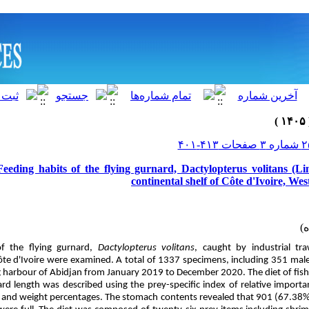
Feeding habits of the flying gurnard, Dactylopterus volitans (Li
continental shelf of Côte d'Ivoire, Wes
of the flying gurnard,
Dactylopterus volitans
, caught by industrial tr
Côte d'Ivoire were examined. A total of 1337 specimens, including 351 ma
ng harbour of Abidjan from January 2019 to December 2020. The diet of fish
rd length
was described using the prey-specific index of relative importa
l and weight percentages. The
stomach contents revealed that 901 (67.38