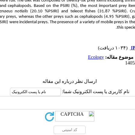
ere full. The diet was composed of twenty-six prey items including shrimps
 and cephalopods.
Based on the PSIRI (%), the most important prey it
enaeus notialis
(20.10 %PSIRI) and teleost fishes (31.87 %PSIRI). Cr
ary preys, whereas the other preys such as cephalopods (4.95 %PSIRI), g
SIRI) were incidental preys
.
The presence of a variety of mobile preys in th
.
this speci
(۱۰۳۴ دریافت)
Ecology
موضوع مقاله:
ارسال نظر درباره این مقاله
نام کاربری یا پست الکترونیک شما: