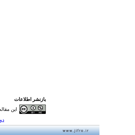
بازنشر اطلاعات
این مقال
دوره 25،  )