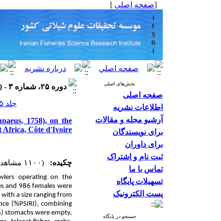
]
صفحه اصلی
[
بخش‌های اصلی
دوره ۲۵، شماره ۳ - ( ۱۴۰۵ )
صفحه اصلی
جلد ۲۵ شماره ۳ صفحات ۴۱۳-۴۰۱
اطلاعات نشریه
آرشیو مجله و مقالات
nnaeus, 1758), on the
t Africa, Côte d'Ivoire
برای نویسندگان
برای داوران
ثبت نام و اشتراک
چکیده:
(۱۱۰۰ مشاهده)
تماس با ما
awlers operating on the
تسهیلات پایگاه
les and 986 females were
پست الکترونیک
 with a size ranging from
nce (%PSIRI),
combining
%) stomachs were empty,
جستجو در پایگاه