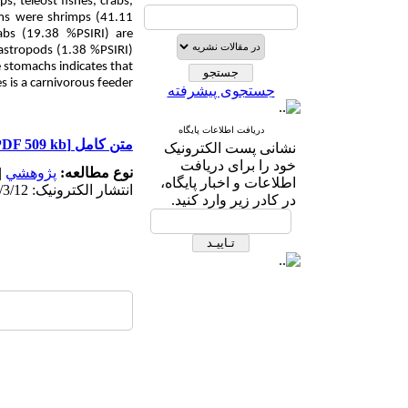
, teleost fishes, crabs,
ems were shrimps (41.11
abs (19.38 %PSIRI) are
astropods (1.38 %PSIRI)
e stomachs indicates that
es is a carnivorous feeder
جستجوی پیشرفته
دریافت اطلاعات پایگاه
[PDF 509 kb]
متن کامل
نشانی پست الکترونیک
خود را برای دریافت
|
پژوهشي
نوع مطالعه:
اطلاعات و اخبار پایگاه،
انتشار الکترونیک: 1405/3/12
در کادر زیر وارد کنید.