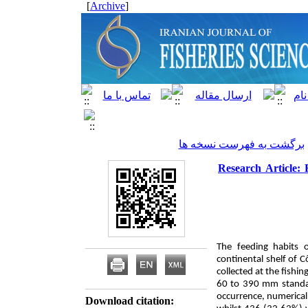
]
Archive
[
برگشت به فهرست نسخه ها
Research Article: 
The feeding habits 
continental shelf of 
collected at the fishi
60 to 390 mm standa
occurrence, numerica
Download citation: