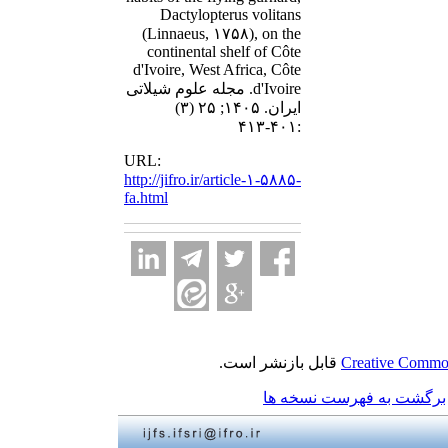
Dactylopterus volitans
(Linnaeus, ۱۷۵۸), on the
continental shelf of Côte
d'Ivoire, West Africa, Côte
d'Ivoire. مجله علوم شیلاتی
ایران. ۱۴۰۵; ۲۵ (۳)
:۴۰۱-۴۱۳
URL:
http://jifro.ir/article-۱-۵۸۸۵-
fa.html
قابل بازنشر است.
Creative Common
برگشت به فهرست نسخه ها