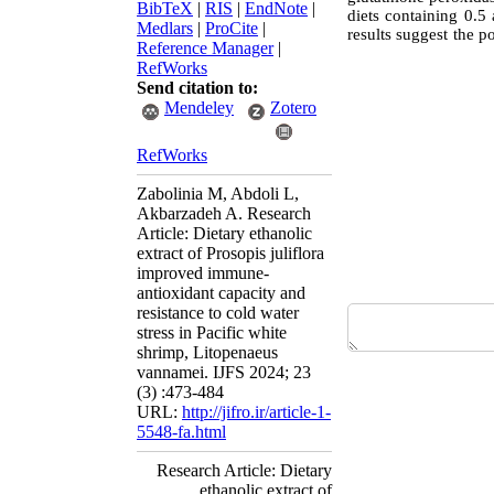
BibTeX
|
RIS
|
EndNote
|
diets containing 0.5
Medlars
|
ProCite
|
results suggest the p
Reference Manager
|
RefWorks
Send citation to:
Mendeley
Zotero
RefWorks
Zabolinia M, Abdoli L,
Akbarzadeh A. Research
Article: Dietary ethanolic
extract of Prosopis juliflora
improved immune-
antioxidant capacity and
resistance to cold water
stress in Pacific white
shrimp, Litopenaeus
vannamei. IJFS 2024; 23
(3) :473-484
URL:
http://jifro.ir/article-1-
5548-fa.html
Research Article: Dietary
ethanolic extract of