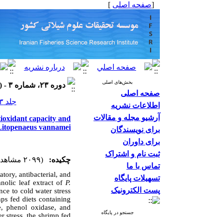
]
صفحه اصلی
[
بخش‌های اصلی
دوره ۲۳، شماره ۳ - ( ۱۴۰۳ )
صفحه اصلی
جلد ۲۳ شماره ۳ صفحات ۴۸۴-۴۷۳
اطلاعات نشریه
آرشیو مجله و مقالات
tioxidant capacity and
, Litopenaeus vannamei
برای نویسندگان
برای داوران
ثبت نام و اشتراک
چکیده:
(۲۰۹۹ مشاهده)
تماس با ما
tory, antibacterial, and
تسهیلات پایگاه
anolic leaf extract of
P.
پست الکترونیک
ce to cold water stress
mps fed diets containing
e, phenol oxidase, and
جستجو در پایگاه
r stress, the shrimp fed