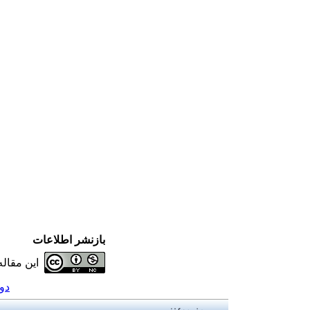
بازنشر اطلاعات
این مقال
دوره 23،  )