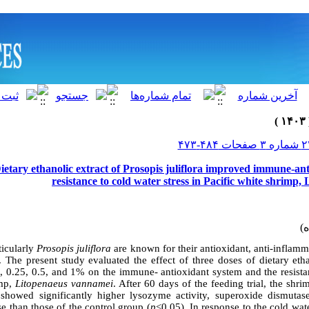
ietary ethanolic extract of Prosopis juliflora improved immune-an
resistance to cold water stress in Pacific white shrimp
ticularly
Prosopis juliflora
are known for their antioxidant, anti-inflamma
s. The present study evaluated the effect of three doses of dietary eth
., 0.25, 0.5, and 1% on the immune- antioxidant system and the resistan
imp,
Litopenaeus vannamei
. After 60 days of the feeding trial, the shri
owed significantly higher lysozyme activity, superoxide dismutas
e than those of the control group (
p
<0.05). In response to the cold wate