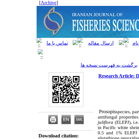
]
Archive
[
برگشت به فهرست نسخه ها
Research Article: D
Prosopis
species, par
antifungal propertie
juliflora
(ELEPJ), i.e
in Pacific white shr
0.5 and 1% ELEPJ sh
Download citation:
glutathione peroxidas