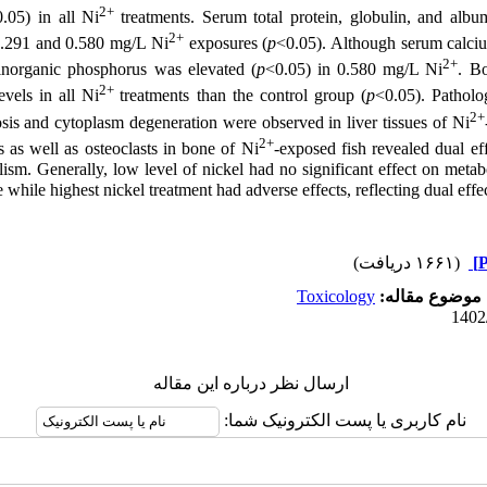
2+
.05) in all Ni
treatments. Serum total protein, globulin, and alb
2+
 0.291 and 0.580 mg/L
Ni
exposures (
p
<0.05). Although serum calciu
2+
 inorganic phosphorus was elevated (
p
<0.05) in 0.580 mg/L
Ni
. B
2+
evels in all Ni
treatments than the control group (
p
<0.05). Patholo
2+
osis and cytoplasm degeneration were observed in liver tissues of Ni
2+
 as well as osteoclasts in bone of Ni
-exposed fish revealed dual eff
ism. Generally, low level of nickel had no significant effect on metabo
while highest nickel treatment had adverse effects, reflecting dual effec
(۱۶۶۱ دریافت)
Toxicology
موضوع مقاله:
ارسال نظر درباره این مقاله
نام کاربری یا پست الکترونیک شما: