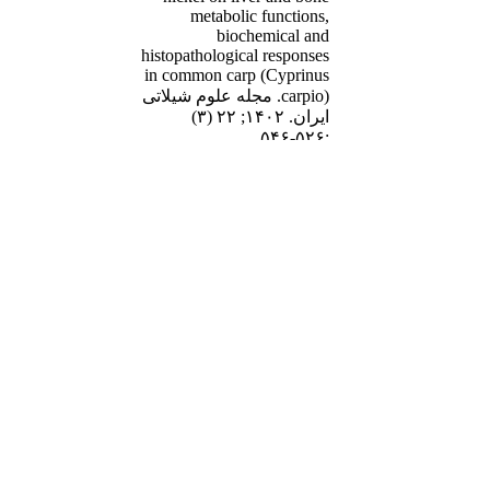
metabolic functions,
biochemical and
histopathological responses
in common carp (Cyprinus
carpio). مجله علوم شیلاتی
ایران. ۱۴۰۲; ۲۲ (۳)
:۵۲۶-۵۴۶
URL:
http://jifro.ir/article-۱-۵۰۰۸-
fa.html
قابل بازنشر است.
Creative Common
برگشت به فهرست نسخه ها