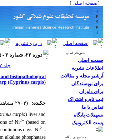
]
صفحه اصلی
[
بخش‌های اصلی
دوره ۲۲، شماره ۳ - ( ۱۴۰۲ )
صفحه اصلی
جلد ۲۲ شماره ۳ صفحات ۵۴۶-۵۲۶
اطلاعات نشریه
آرشیو مجله و مقالات
 and histopathological
arp (Cyprinus carpio)
برای نویسندگان
برای داوران
ثبت نام و اشتراک
چکیده:
(۲۷۰۴ مشاهده)
تماس با ما
rinus carpio
) liver and
تسهیلات پایگاه
2+
ons of Ni
(based on
پست الکترونیک
2+
 continuous days. Ni
-
um alkaline phosphatase
جستجو در پایگاه