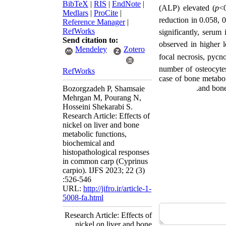
BibTeX
|
RIS
|
EndNote
|
(ALP) elevated (
p
<0
Medlars
|
ProCite
|
reduction in 0.058,
Reference Manager
|
RefWorks
significantly, serum
Send citation to:
observed in higher l
Mendeley
Zotero
focal necrosis, pycn
number of osteocytes
RefWorks
case of bone metabol
and bone 
Bozorgzadeh P, Shamsaie
Mehrgan M, Pourang N,
Hosseini Shekarabi S.
Research Article: Effects of
nickel on liver and bone
metabolic functions,
biochemical and
histopathological responses
in common carp (Cyprinus
carpio). IJFS 2023; 22 (3)
:526-546
URL:
http://jifro.ir/article-1-
5008-fa.html
Research Article: Effects of
nickel on liver and bone