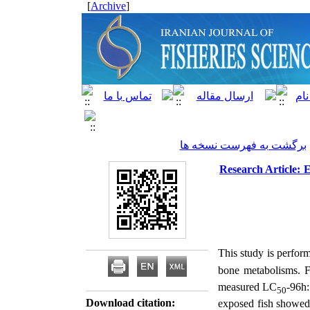
]
Archive
[
برگشت به فهرست نسخه ها
Research Article: E
This study is perform
bone metabolisms. F
measured LC
-96h:
50
Download citation:
exposed fish showed 