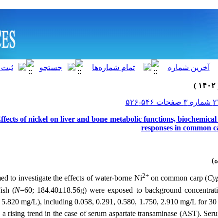
ffects of nickel on liver and bone metabolic functions, biochemical
responses in common c
2+
ed to investigate the effects of water-borne Ni
on common carp (
Cyp
ish (
N
=60; 184.40±18.56g) were exposed to background concentrati
 5.820 mg/L), including 0.058, 0.291, 0.580, 1.750, 2.910 mg/L for 30
a rising trend in the case of serum aspartate transaminase (AST). Ser