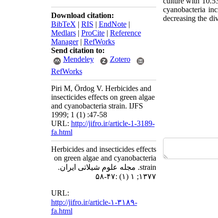
culture with 10.5
cyanobacteria inc
Download citation:
decreasing the di
BibTeX
|
RIS
|
EndNote
|
Medlars
|
ProCite
|
Reference
Manager
|
RefWorks
Send citation to:
Mendeley
Zotero
RefWorks
Piri M, Ördog V. Herbicides and
insecticides effects on green algae
and cyanobacteria strain. IJFS
1999; 1 (1) :47-58
URL:
http://jifro.ir/article-1-3189-
fa.html
Herbicides and insecticides effects
on green algae and cyanobacteria
strain. مجله علوم شیلاتی ایران.
۱۳۷۷; ۱ (۱) :۴۷-۵۸
URL:
http://jifro.ir/article-۱-۳۱۸۹-
fa.html