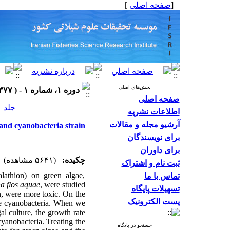
]
صفحه اصلی
[
بخش‌های اصلی
دوره ۱، شماره ۱ - ( ۱۳۷۷ )
صفحه اصلی
جلد ۱ شماره ۱ صفحات ۵۸-۴۷
اطلاعات نشریه
آرشیو مجله و مقالات
 and cyanobacteria strain
برای نویسندگان
برای داوران
چکیده:
(۵۶۴۱ مشاهده)
ثبت نام و اشتراک
lathion) on green algae,
تماس با ما
 flos aquae
, were studied.
تسهیلات پایگاه
n, were more toxic. On the
پست الکترونیک
the cyanobacteria. When we
gal culture, the growth rate
cyanobacteria. Treating the
جستجو در پایگاه