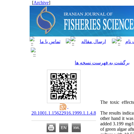
]
Archive
[
برگشت به فهرست نسخه ها
The toxic effect
20.1001.1.15622916.1999.1.1.4.8
The results indic
other hand it was
added 3.199 mg/l
of green algae aft