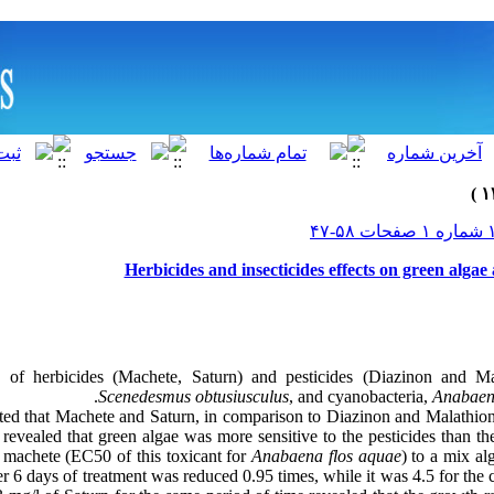
Herbicides and insecticides effects on green algae
s of herbicides (Machete, Saturn) and pesticides (Diazinon and Ma
Scenedesmus obtusiusculus
, and cyanobacteria,
Anabaena
ated that Machete and Saturn, in comparison to Diazinon and Malathio
 revealed that green algae was more sensitive to the pesticides than 
 machete (EC50 of this toxicant for
Anabaena flos aquae
) to a mix al
er 6 days of treatment was reduced 0.95 times, while it was 4.5 for the 