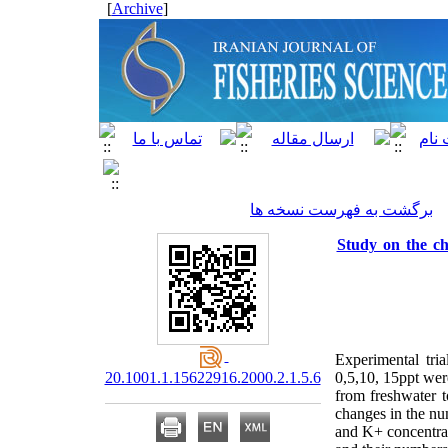
]
Archive
[
برگشت به فهرست نسخه ها
Study on the ch
Experimental tria
20.1001.1.15622916.2000.2.1.5.6
0,5,10, 15ppt were
from freshwater t
changes in the nu
and K+ concentrat