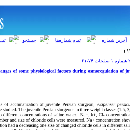
anges of some physiological factors during osmoregulation of ju
ls of acclimatization of juvenile Persian sturgeon,
Acipenser persic
 studied. The juvenile Persian sturgeons in three weight classes (1.5, 
o different concentrations of saline water. Na+, k+, Cl- concentrati
mber and size of chloride cells were measured. Na+ concentration sho
ion had a decreasing one size of changed chloride cells in different sa