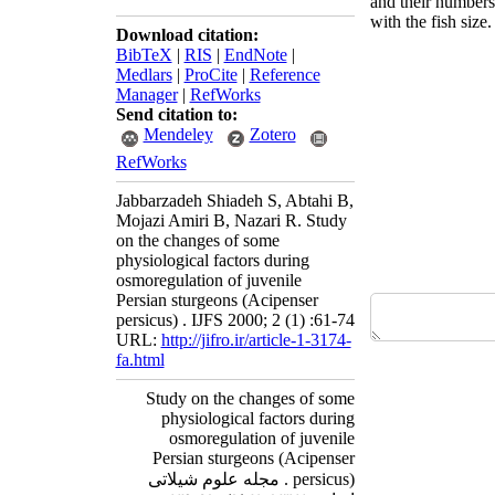
and their numbers 
with the fish size
Download citation:
BibTeX
|
RIS
|
EndNote
|
Medlars
|
ProCite
|
Reference
Manager
|
RefWorks
Send citation to:
Mendeley
Zotero
RefWorks
Jabbarzadeh Shiadeh S, Abtahi B,
Mojazi Amiri B, Nazari R. Study
on the changes of some
physiological factors during
osmoregulation of juvenile
Persian sturgeons (Acipenser
persicus) . IJFS 2000; 2 (1) :61-74
URL:
http://jifro.ir/article-1-3174-
fa.html
Study on the changes of some
physiological factors during
osmoregulation of juvenile
Persian sturgeons (Acipenser
persicus) . مجله علوم شیلاتی