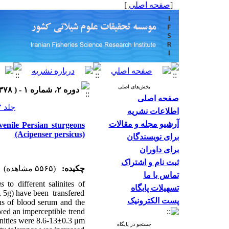
]
صفحه اصلی
[
بخش‌های اصلی
دوره ۲، شماره ۱ - ( ۱۳۷۸ )
صفحه اصلی
جلد ۲ شماره ۱ صفحات ۷۴-۶۱
اطلاعات نشریه
آرشیو مجله و مقالات
venile Persian sturgeons
(Acipenser persicus)
برای نویسندگان
برای داوران
ثبت نام و اشتراک
چکیده:
(۵۵۶۵ مشاهده)
تماس با ما
us
to different salinites of
تسهیلات پایگاه
3, 5g) have been transfered
پست الکترونیک
ons of blood serum and the
wed an imperceptible trend
linities were 8.6-13±0.3 μm
جستجو در پایگاه