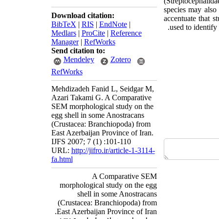
(Streptocephalida
species may also 
Download citation:
accentuate that s
BibTeX
|
RIS
|
EndNote
|
used to identify
Medlars
|
ProCite
|
Reference
Manager
|
RefWorks
Send citation to:
Mendeley
Zotero
RefWorks
Mehdizadeh Fanid L, Seidgar M,
Azari Takami G. A Comparative
SEM morphological study on the
egg shell in some Anostracans
(Crustacea: Branchiopoda) from
East Azerbaijan Province of Iran.
IJFS 2007; 7 (1) :101-110
URL:
http://jifro.ir/article-1-3114-
fa.html
A Comparative SEM
morphological study on the egg
shell in some Anostracans
(Crustacea: Branchiopoda) from
East Azerbaijan Province of Iran.