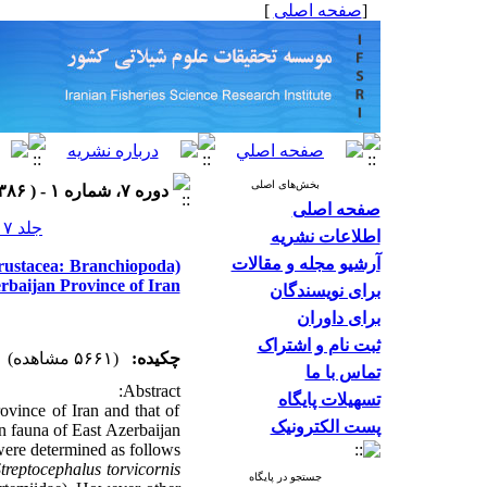
]
صفحه اصلی
[
بخش‌های اصلی
دوره ۷، شماره ۱ - ( ۱۳۸۶ )
صفحه اصلی
جلد ۷ شماره ۱ صفحات ۱۱۰-۱۰۱
اطلاعات نشریه
آرشیو مجله و مقالات
rustacea: Branchiopoda)
rbaijan Province of Iran
برای نویسندگان
برای داوران
ثبت نام و اشتراک
چکیده:
(۵۶۶۱ مشاهده)
تماس با ما
Abstract:
تسهیلات پایگاه
ovince of Iran and that of
پست الکترونیک
 fauna of East Azerbaijan
ere determined as follows:
treptocephalus torvicornis
جستجو در پایگاه