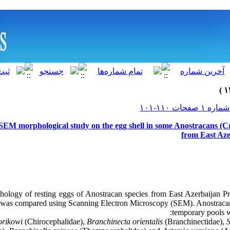
EM morphological study on the egg shell in some Anostracans (C
from East Aze
ology of resting eggs of Anostracan species from East Azerbaijan Pr
was compared using Scanning Electron Microscopy (SEM). Anostracan
temporary pools w
orikowi
(Chirocephalidae),
Branchinecta orientalis
(Branchinectidae),
S