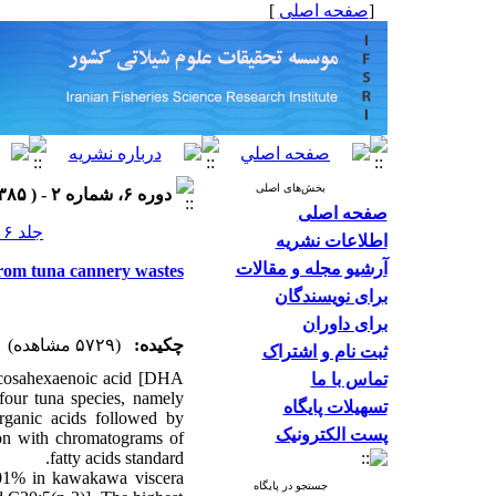
]
صفحه اصلی
[
بخش‌های اصلی
دوره ۶، شماره ۲ - ( ۱۳۸۵ )
صفحه اصلی
جلد ۶ شماره ۲ صفحات ۱۲۸-۱۱۹
اطلاعات نشریه
آرشیو مجله و مقالات
rom tuna cannery wastes
برای نویسندگان
برای داوران
چکیده:
(۵۷۲۹ مشاهده)
ثبت نام و اشتراک
 docosahexaenoic acid [DHA
تماس با ما
four tuna species, namely
تسهیلات پایگاه
rganic acids followed by
پست الکترونیک
ison with chromatograms of
fatty acids standard.
2.01% in kawakawa viscera
جستجو در پایگاه