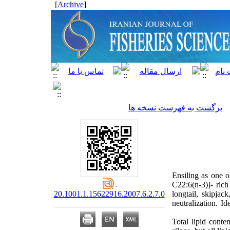
]
Archive
[
برگشت به فهرست نسخه ها
Ensiling as one o
C22:6(n-3)]- rich
20.1001.1.15622916.2007.6.2.7.0
longtail, skipja
neutralization. I
Total lipid cont