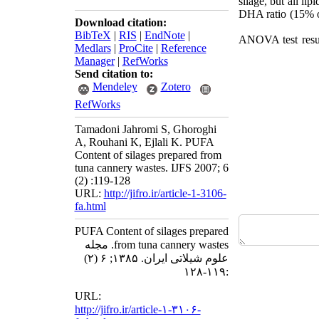
silage, but all l
DHA ratio (15% of
Download citation:
BibTeX
|
RIS
|
EndNote
|
ANOVA test result
Medlars
|
ProCite
|
Reference
Manager
|
RefWorks
Send citation to:
Mendeley
Zotero
RefWorks
Tamadoni Jahromi S, Ghoroghi
A, Rouhani K, Ejlali K. PUFA
Content of silages prepared from
tuna cannery wastes. IJFS 2007; 6
(2) :119-128
URL:
http://jifro.ir/article-1-3106-
fa.html
PUFA Content of silages prepared
from tuna cannery wastes. مجله
علوم شیلاتی ایران. ۱۳۸۵; ۶ (۲)
:۱۱۹-۱۲۸
URL:
http://jifro.ir/article-۱-۳۱۰۶-