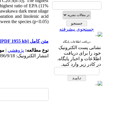
d C20:5(n-3)]. The highest
e highest ratio of EPA (11%
f kawakawa dark meat silage.
aration and linolenic acid
tween the species (p<0.05).
جستجوی پیشرفته
[PDF 1955 kb]
متن کامل
دریافت اطلاعات پایگاه
نشانی پست الکترونیک
م:
|
پژوهشي
نوع مطالعه:
خود را برای دریافت
انتشار الکترونیک: 1396/9/18
اطلاعات و اخبار پایگاه،
در کادر زیر وارد کنید.