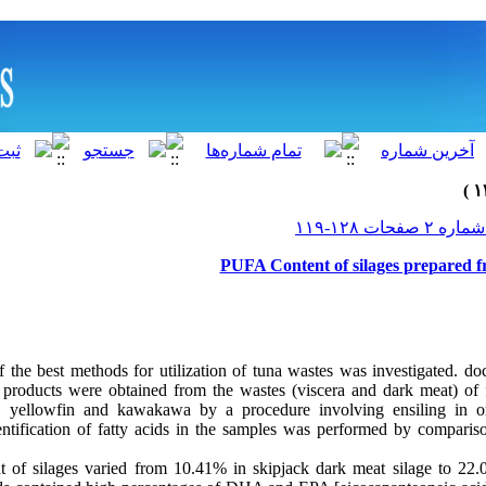
PUFA Content of silages prepared f
f the best methods for utilization of tuna wastes was investigated.
 products were obtained from the wastes (viscera and dark meat) of 
ck, yellowfin and kawakawa by a procedure involving ensiling in o
dentification of fatty acids in the samples was performed by compar
ent of silages varied from 10.41% in skipjack dark meat silage to 2