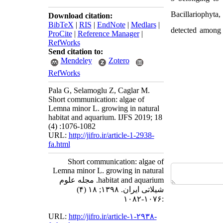
Bacillariophyta
Download citation:
BibTeX
|
RIS
|
EndNote
|
Medlars
|
detected among 
ProCite
|
Reference Manager
|
RefWorks
Send citation to:
Mendeley
Zotero
RefWorks
Pala G, Selamoglu Z, Caglar M.
Short communication: algae of
Lemna minor L. growing in natural
habitat and aquarium. IJFS 2019; 18
(4) :1076-1082
URL:
http://jifro.ir/article-1-2938-
fa.html
Short communication: algae of
Lemna minor L. growing in natural
habitat and aquarium. مجله علوم
شیلاتی ایران. ۱۳۹۸; ۱۸ (۴)
:۱۰۷۶-۱۰۸۲
URL:
http://jifro.ir/article-۱-۲۹۳۸-