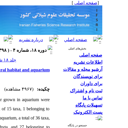
]
صفحه اصلی
[
بخش‌های اصلی
دوره ۱۸، شماره ۴ - ( ۱۳۹۸ )
صفحه اصلی
جلد ۱۸ شماره ۴ صفحات ۱۰۸۲-۱۰۷۶
اطلاعات نشریه
آرشیو مجله و مقالات
ural habitat and aquarium
برای نویسندگان
برای داوران
چکیده:
(۴۹۶۷ مشاهده)
ثبت نام و اشتراک
تماس با ما
 or grown in aquarium were
تسهیلات پایگاه
 of 15 taxa, 1 belonging to
پست الکترونیک
quarium, a total of 36 taxa,
جستجو در پایگاه
hyta, and 27 belonging to