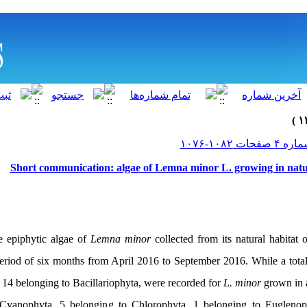
Short communication: algae of Lemna minor L. growing in nat
he epiphytic algae of
Lemna minor
collected from its natural habitat
eriod of six months from April 2016 to September 2016. While a total
14 belonging to Bacillariophyta, were recorded for
L. minor
grown in a
 Cyanophyta, 5 belonging to Chlorophyta, 1 belonging to Euglenop