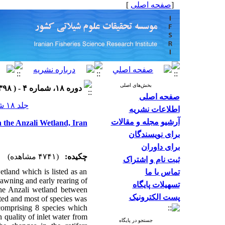
]
صفحه اصلی
[
بخش‌های اصلی
دوره ۱۸، شماره ۴ - ( ۱۳۹۸ )
صفحه اصلی
جلد ۱۸ شماره ۴ صفحات ۱۰۶۷-۱۰۶۰
اطلاعات نشریه
آرشیو مجله و مقالات
n the Anzali Wetland, Iran
برای نویسندگان
برای داوران
چکیده:
(۴۷۴۱ مشاهده)
ثبت نام و اشتراک
etland which is listed as an
تماس با ما
awning and early rearing of
تسهیلات پایگاه
 the Anzali wetland between
پست الکترونیک
sted and most of species was
comprising 8 species which
quality of inlet water from
جستجو در پایگاه