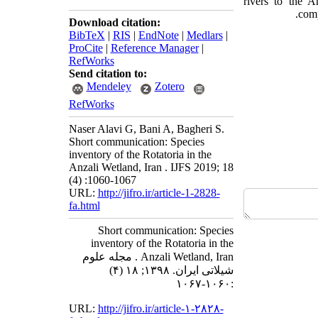
rivers to the A
comp
Download citation:
BibTeX
|
RIS
|
EndNote
|
Medlars
|
ProCite
|
Reference Manager
|
RefWorks
Send citation to:
Mendeley
Zotero
RefWorks
Naser Alavi G, Bani A, Bagheri S.
Short communication: Species
inventory of the Rotatoria in the
Anzali Wetland, Iran . IJFS 2019; 18
(4) :1060-1067
URL:
http://jifro.ir/article-1-2828-
fa.html
Short communication: Species
inventory of the Rotatoria in the
Anzali Wetland, Iran . مجله علوم
شیلاتی ایران. ۱۳۹۸; ۱۸ (۴)
:۱۰۶۰-۱۰۶۷
URL:
http://jifro.ir/article-۱-۲۸۲۸-