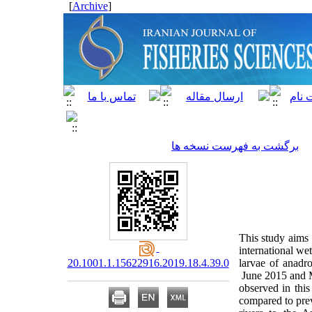
]
Archive
[
برگشت به فهرست نسخه ها
This study aims 
international we
20.1001.1.15622916.2019.18.4.39.0
larvae of anadr
June 2015 and Ma
observed in thi
compared to prev