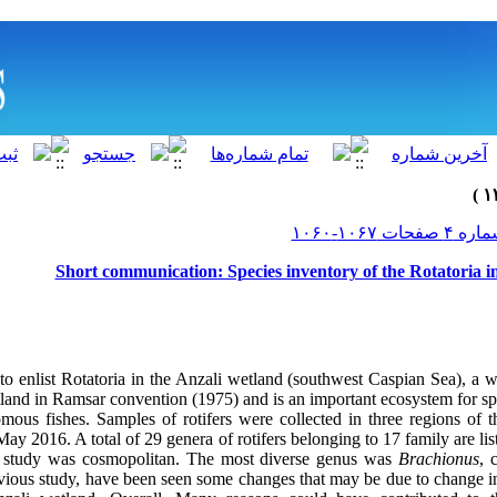
Short communication: Species inventory of the Rotatoria i
to enlist Rotatoria in the Anzali wetland (southwest Caspian Sea), a w
tland in Ramsar convention (1975) and is an important ecosystem for sp
omous fishes. Samples of rotifers were collected in three regions of
y 2016. A total of 29 genera of rotifers belonging to 17 family are li
s study was cosmopolitan. The most diverse genus was
Brachionus
, 
ious study, have been seen some changes that may be due to change in 