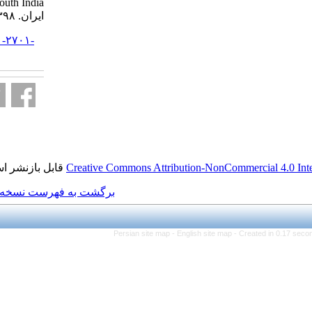
South India . مجله علوم شیلاتی
ایران. ۱۳۹۸; ۱۸ (۳) :۵۷۵-۵۸۲
URL:
http://jifro.ir/article-۱-۲۷۰۱-
fa.html
قابل بازنشر است.
Creative Commons Attributi
برگشت به فهرست نسخه ها
Persian site map -
Eng