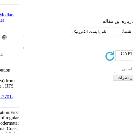
Download citation:
BibTeX
|
RIS
|
EndNote
|
Medlars
|
ProCite
|
Reference Manager
|
RefWorks
Send citation to:
Mendeley
Zotero
RefWorks
Radhika Rajasree S, Gobala
Krishnan M, Karthih M,
Aranganathan L. Short
communication:First distribution
record of regular echinoids
(Echinodermata; Echinoidea) from
Chennai Coast, South India . IJFS
2019; 18 (3) :575-582
URL:
http://jifro.ir/article-1-2701-
fa.html
Short communication:First
distribution record of regular
echinoids (Echinodermata;
Echinoidea) from Chennai Coast,