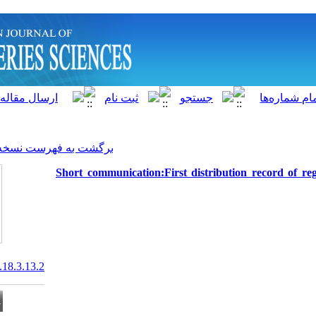
]
Archive
[
برگشت به فهرست نسخه ها
Short communication:First 
20.1001.1.15622916.2019.18.3.13.2