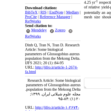
-1
4.25 yr
respecti
of relative yield
Download citation:
BibTeX
|
RIS
|
EndNote
|
Medlars
|
potentially an aq
ProCite
|
Reference Manager
|
mesh size shoul
RefWorks
Send citation to:
Mendeley
Zotero
RefWorks
Dinh Q, Tran N, Tran D. Research
Article: Some biological
parameters of Glossogobius aureus
population from the Mekong Delta.
IJFS 2021; 20 (1) :84-95
URL:
http://jifro.ir/article-1-2674-
fa.html
Research Article: Some biological
parameters of Glossogobius aureus
population from the Mekong Delta.
مجله علوم شیلاتی ایران. ۱۳۹۹;
۲۰ (۱) :۸۴-۹۵
URL:
http://jifro.ir/article-۱-۲۶۷۴-