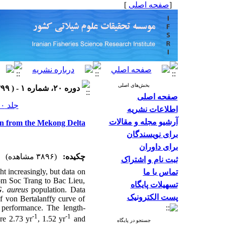
]
صفحه اصلی
[
بخش‌های اصلی
دوره ۲۰، شماره ۱ - ( ۱۳۹۹ )
صفحه اصلی
جلد ۲۰ شماره ۱ صفحات ۹۵-۸۴
اطلاعات نشریه
آرشیو مجله و مقالات
ion from the Mekong Delta
برای نویسندگان
برای داوران
چکیده:
(۳۸۹۶ مشاهده)
ثبت نام و اشتراک
t increasingly, but data on
تماس با ما
from Soc Trang to Bac Lieu,
تسهیلات پایگاه
. aureus
population. Data
پست الکترونیک
of von Bertalanffy curve of
 performance. The length-
-1
-1
ere 2.73 yr
, 1.52 yr
and
جستجو در پایگاه