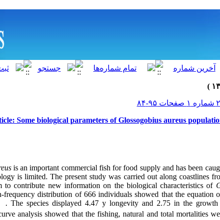
icle: Some biological parameters of Glossogobius aureus populat
reus
is an important commercial fish for food supply and has been caugh
ology is limited. The present study was carried out along coastlines 
 to contribute new information on the biological characteristics of
G
h-frequency distribution of 666 individuals showed that the equation 
s
. The species displayed 4.47 y longevity and 2.75 in the growth
urve analysis showed that the fishing, natural and total mortalities w