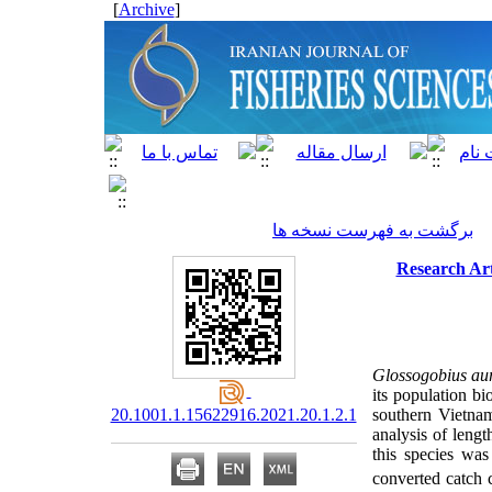
]
Archive
[
برگشت به فهرست نسخه ها
Research Art
Glossogobius au
its population bi
20.1001.1.15622916.2021.20.1.2.1
southern Vietnam
analysis of lengt
this species wa
converted catch c