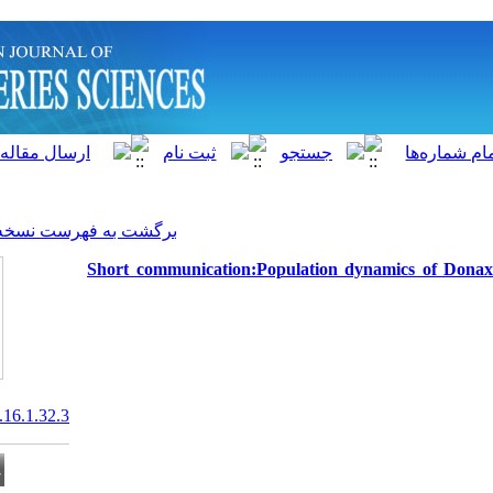
]
Archive
[
برگشت به فهرست نسخه ها
Short communication:Popula
20.1001.1.15622916.2017.16.1.32.3