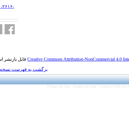
URL:
http://jifro.ir/article-۱-۲۶۱۶-
fa.html
قابل بازنشر است.
Creative Commons Attributi
برگشت به فهرست نسخه ها
Persian site map -
Eng