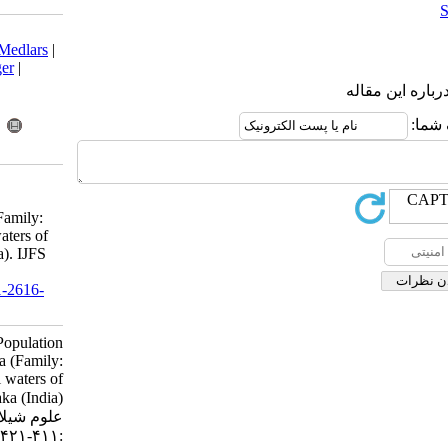
Download citation:
BibTeX
|
RIS
|
EndNote
|
Medlars
|
ProCite
|
Reference Manager
|
RefWorks
Send citation to:
Mendeley
Zotero
RefWorks
Tenjing S. Short
communication:Population
dynamics of Donax faba (Family:
Donacidae)in the coastal waters of
Padukere, Karnataka (India). IJFS
2017; 16 (1) :411-421
URL:
http://jifro.ir/article-1-2616-
fa.html
Short communication:Population
dynamics of Donax faba (Family:
Donacidae)in the coastal waters of
Padukere, Karnataka (India). مجله
علوم شیلاتی ایران. ۱۳۹۵; ۱۶ (۱)
:۴۱۱-۴۲۱