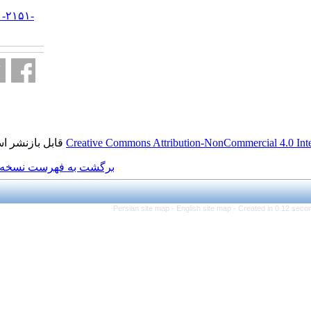
URL:
http://jifro.ir/article-۱-۲۱۵۱-
fa.html
قابل بازنشر است.
Creative Commons Attributi
برگشت به فهرست نسخه ها
Persian site map -
Eng