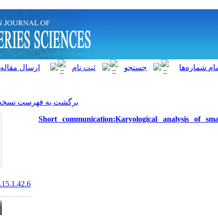
]
Archive
[
برگشت به فهرست نسخه ها
Short communication:Kary
20.1001.1.15622916.2016.15.1.42.6