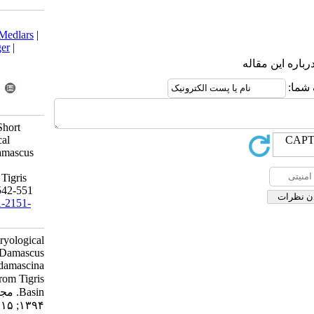
Download citation:
BibTeX
|
RIS
|
EndNote
|
Medlars
|
ProCite
|
Reference Manager
|
RefWorks
Send citation to:
Mendeley
Zotero
RefWorks
Dorafshan S, Roozdar A. Short
communication:Karyological
analysis of small-scaled Damascus
barbel, Capoeta damascina
(Valenciennes, 1842) from Tigris
Basin. IJFS 2016; 15 (1) :542-551
URL:
http://jifro.ir/article-1-2151-
fa.html
Short communication:Karyological
analysis of small-scaled Damascus
barbel, Capoeta damascina
(Valenciennes, ۱۸۴۲) from Tigris
Basin. مجله علوم شیلاتی ایران.
۱۳۹۴; ۱۵ (۱) :۵۴۲-۵۵۱