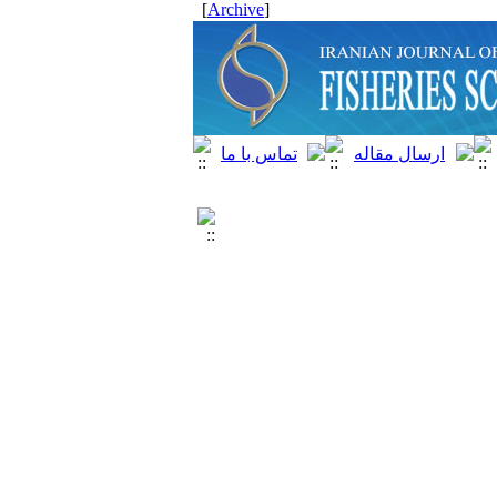
]
Archive
[