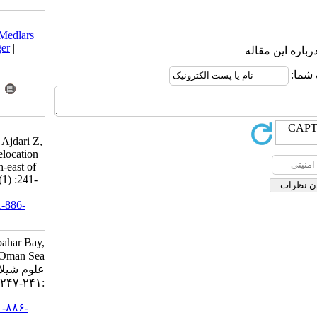
Download citation:
BibTeX
|
RIS
|
EndNote
|
Medlars
|
ProCite
|
Reference Manager
|
RefWorks
Send citation to:
Mendeley
Zotero
RefWorks
Ajdari D, Motallebi A A,
Sharifrohani M, Sanjani S, Ajdari Z,
Hajirezaee S et al . Coral relocation
in Chabahar Bay, the North-east of
Oman Sea. IJFS 2013; 12 (1) :241-
247
URL:
http://jifro.ir/article-1-886-
fa.html
Coral relocation in Chabahar Bay,
the North-east of Oman Sea. مجله
علوم شیلاتی ایران. ۱۳۹۱; ۱۲ (۱)
:۲۴۱-۲۴۷
URL:
http://jifro.ir/article-۱-۸۸۶-