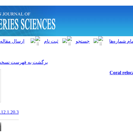
]
Archive
[
برگشت به فهرست نسخه ها
20.1001.1.15622916.2013.12.1.20.3