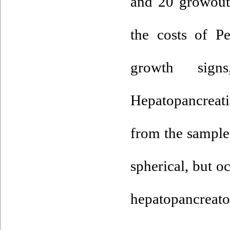
and 20 growout 
the costs of P
growth sig
Hepatopancreat
from the sample
spherical, but o
hepatopancrea