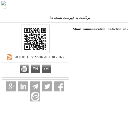
برگشت به فهرست نسخه ها
Short communication: Infection of 
‎ 20.1001.1.15622916.2011.10.2.16.7