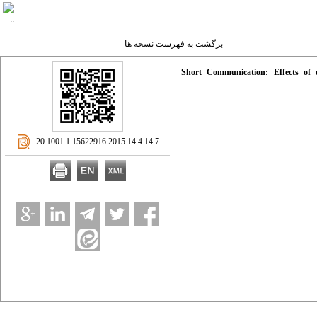
برگشت به فهرست نسخه ها
Short Communication: Effects of d
‎ 20.1001.1.15622916.2015.14.4.14.7